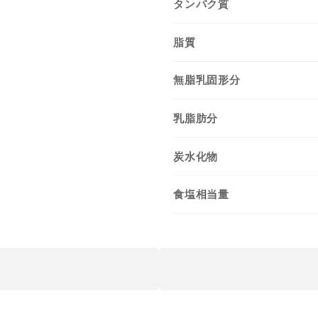
タンパク質
脂質
無脂乳固形分
乳脂肪分
炭水化物
食塩相当量